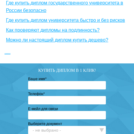
Где купить диплом государственного университета в
России безопасно
Где купить диплом университета быстро и без рисков
Как проверяют дипломы на подлинность?
Можно ли настоящий диплом купить дешево?
.....
КУПИТЬ ДИПЛОМ В 1 КЛИК!
Ваше имя
*
Телефон
*
Е-мейл для связи
Выберите документ