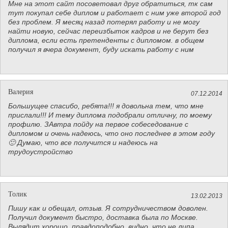
Мне на этот сайт посоветовал друг обратиться, тк сам
тут покупал себе диплом и работает с ним уже второй год
без проблем. Я месяц назад потерял работу и не могу
найти новую, сейчас переизбыток кадров и не берут без
диплома, если есть претенденты с дипломом. в общем
получил я вчера документ, буду искать работу с ним
Валерия
07.12.2014
Большущее спасибо, ребята!!! я довольна тем, что мне
прислали!!! И тему диплома подобрали отличну, по моему
профилю. ЗАвтра пойду на первое собеседование с
дипломом и очень надеюсь, что оно последнее в этом году
🙂 Думаю, что все получится и надеюсь на
трудоустройство
Толик
13.02.2013
Пишу как и обещал, отзыв. Я сотрудничеством доволен.
Получил документ быстро, доставка была по Москве.
Вылядит хорошо, правдоподобно, видно, что не липа.