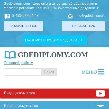
GdeDiplomy.com - Дипломы и аттестаты об образовании в
Москве и регионах. Только 100% качественные документы!
8-499-677-64-49
info@gdediplom.ru
ЗАКАЗАТЬ ЗВОНОК
НАПИСАТЬ НАМ
ОФОРМИТЬ ЗАЯВКУ НА ДОКУМЕНТ
GDEDIPLOMY.COM
О нашей работе
МЕНЮ
Видео документов
Каталог документов