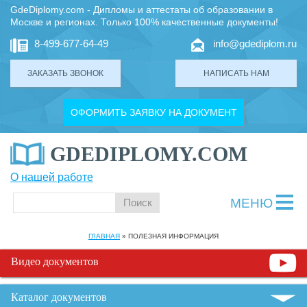
GdeDiplomy.com - Дипломы и аттестаты об образовании в
Москве и регионах. Только 100% качественные документы!
8-499-677-64-49
info@gdediplom.ru
ЗАКАЗАТЬ ЗВОНОК
НАПИСАТЬ НАМ
ОФОРМИТЬ ЗАЯВКУ НА ДОКУМЕНТ
GDEDIPLOMY.COM
О нашей работе
МЕНЮ
ГЛАВНАЯ
»
ПОЛЕЗНАЯ ИНФОРМАЦИЯ
Видео документов
Каталог документов