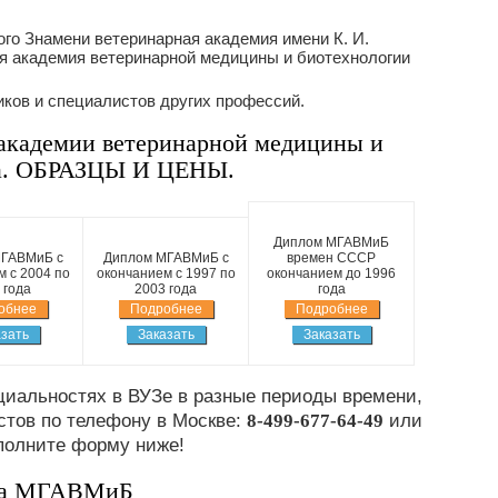
ого Знамени ветеринарная академия имени К. И.
я академия ветеринарной медицины и биотехнологии
иков и специалистов других профессий.
кадемии ветеринарной медицины и
на. ОБРАЗЦЫ И ЦЕНЫ.
Диплом МГАВМиБ
ГАВМиБ с
Диплом МГАВМиБ с
времен СССР
 с 2004 по
окончанием с 1997 по
окончанием до 1996
 года
2003 года
года
обнее
Подробнее
Подробнее
зать
Заказать
Заказать
иальностях в ВУЗе в разные периоды времени,
стов по телефону в Москве:
8-499-677-64-49
или
полните форму ниже!
ма МГАВМиБ