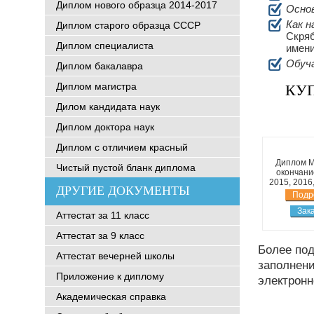
Диплом нового образца 2014-2017
Основ
Как н
Диплом старого образца СССР
Скряб
Диплом специалиста
имени
Обуч
Диплом бакалавра
Диплом магистра
КУП
Дилом кандидата наук
Диплом доктора наук
Диплом с отличием красный
Диплом 
Чистый пустой бланк диплома
окончани
2015, 2016
ДРУГИЕ ДОКУМЕНТЫ
Подр
Зак
Аттестат за 11 класс
Аттестат за 9 класс
Более по
Аттестат вечерней школы
заполнени
Приложение к диплому
электронн
Академическая справка