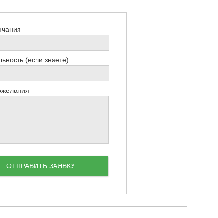
нчания
ьность (если знаете)
ожелания