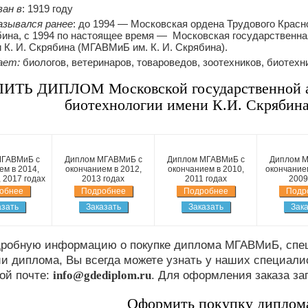
ан в
: 1919 году
азывался ранее
: до 1994 — Московская ордена Трудового Красн
ина, с 1994 по настоящее время — Московская государственна
 К. И. Скрябина (МГАВМиБ им. К. И. Скрябина).
ает:
биологов, ветеринаров, товароведов, зоотехников, биотехн
ИТЬ ДИПЛОМ Московской государственной а
биотехнологии имени К.И. Скряби
МГАВМиБ с
Диплом МГАВМиБ с
Диплом МГАВМиБ с
Диплом М
ем в 2014,
окончанием в 2012,
окончанием в 2010,
окончанием
, 2017 годах
2013 годах
2011 годах
2009
обнее
Подробнее
Подробнее
Подр
азать
Заказать
Заказать
Зака
дробную информацию о покупке диплома МГАВМиБ, спец
и диплома, Вы всегда можете узнать у наших специали
ой почте:
info@gdediplom.ru
. Для оформления заказа за
Оформить покупку дипло