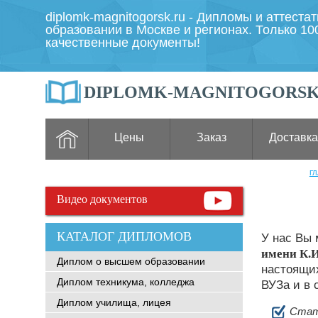
diplomk-magnitogorsk.ru - Дипломы и аттеста
образовании в Москве и регионах. Только 1
качественные документы!
DIPLOMK-MAGNITOGORSK
Цены
Заказ
Доставка
Г
Видео документов
КАТАЛОГ ДИПЛОМОВ
У нас Вы
имени К.
Диплом о высшем образовании
настоящих
Диплом техникума, колледжа
ВУЗа и в 
Диплом училища, лицея
Стат