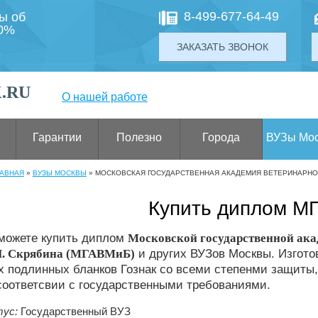
8-499-677-64-49
ты об
00%
ЗАКАЗАТЬ ЗВОНОК
.RU
О нашей работе
Гарантии
Полезно
Города
ВУЗы Мо
ЛАВНАЯ
»
ВУЗЫ МОСКВЫ
»
МОСКОВСКАЯ ГОСУДАРСТВЕННАЯ АКАДЕМИЯ ВЕТЕРИНАРНОЙ
Купить диплом М
 можете купить диплом
Московской государственной ака
И. Скрябина (МГАВМиБ)
и других ВУЗов Москвы. Изгот
 подлинных бланков Гознак со всеми степенми защиты,
соответсвии с государственными требованиями.
ус:
Государственный ВУЗ