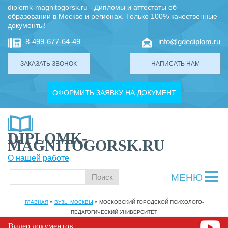
diplomk-magnitogorsk.ru - Дипломы и аттестаты об
образовании в Москве и регионах. Только 100% качественные
документы!
8-499-677-64-49
info@gdediplom.ru
ЗАКАЗАТЬ ЗВОНОК
НАПИСАТЬ НАМ
ОФОРМИТЬ ЗАЯВКУ НА ДОКУМЕНТ
DIPLOMK-
MAGNITOGORSK.RU
О нашей работе
МЕНЮ
ГЛАВНАЯ
»
ВУЗЫ МОСКВЫ
»
МОСКОВСКИЙ ГОРОДСКОЙ ПСИХОЛОГО-
ПЕДАГОГИЧЕСКИЙ УНИВЕРСИТЕТ
Видео документов