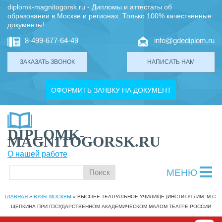
diplomk-magnitogorsk.ru - Дипломы и аттестаты об
образовании в Москве и регионах. Только 100% качественные
документы!
8-499-677-64-49
info@gdediplom.ru
ЗАКАЗАТЬ ЗВОНОК
НАПИСАТЬ НАМ
ОФОРМИТЬ ЗАЯВКУ НА ДОКУМЕНТ
DIPLOMK-
MAGNITOGORSK.RU
О нашей работе
МЕНЮ
ГЛАВНАЯ
»
ВУЗЫ МОСКВЫ
»
ВЫСШЕЕ ТЕАТРАЛЬНОЕ УЧИЛИЩЕ (ИНСТИТУТ) ИМ. М.С.
ЩЕПКИНА ПРИ ГОСУДАРСТВЕННОМ АКАДЕМИЧЕСКОМ МАЛОМ ТЕАТРЕ РОССИИ