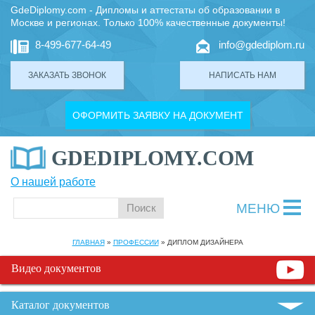
GdeDiplomy.com - Дипломы и аттестаты об образовании в
Москве и регионах. Только 100% качественные документы!
8-499-677-64-49
info@gdediplom.ru
ЗАКАЗАТЬ ЗВОНОК
НАПИСАТЬ НАМ
ОФОРМИТЬ ЗАЯВКУ НА ДОКУМЕНТ
GDEDIPLOMY.COM
О нашей работе
МЕНЮ
ГЛАВНАЯ
»
ПРОФЕССИИ
»
ДИПЛОМ ДИЗАЙНЕРА
Видео документов
Каталог документов