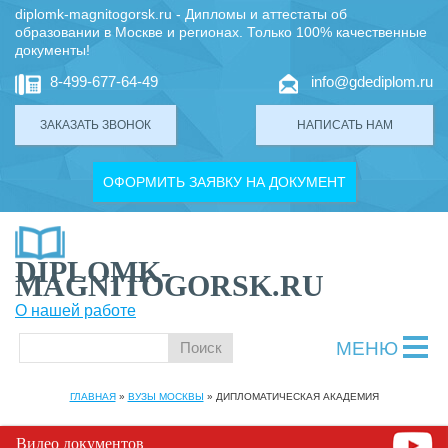
diplomk-magnitogorsk.ru - Дипломы и аттестаты об
образовании в Москве и регионах. Только 100% качественные
документы!
8-499-677-64-49
info@gdediplom.ru
ЗАКАЗАТЬ ЗВОНОК
НАПИСАТЬ НАМ
ОФОРМИТЬ ЗАЯВКУ НА ДОКУМЕНТ
DIPLOMK-
MAGNITOGORSK.RU
О нашей работе
МЕНЮ
ГЛАВНАЯ
»
ВУЗЫ МОСКВЫ
»
ДИПЛОМАТИЧЕСКАЯ АКАДЕМИЯ
Видео документов