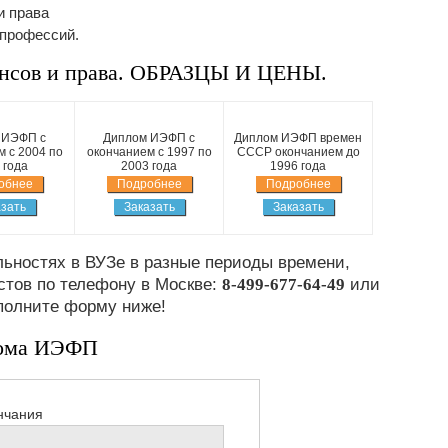
и права
 профессий.
сов и права. ОБРАЗЦЫ И ЦЕНЫ.
 ИЭФП с
Диплом ИЭФП с
Диплом ИЭФП времен
 с 2004 по
окончанием с 1997 по
СССР окончанием до
 года
2003 года
1996 года
обнее
Подробнее
Подробнее
зать
Заказать
Заказать
ьностях в ВУЗе в разные периоды времени,
стов по телефону в Москве:
8-499-677-64-49
или
полните форму ниже!
лома ИЭФП
нчания