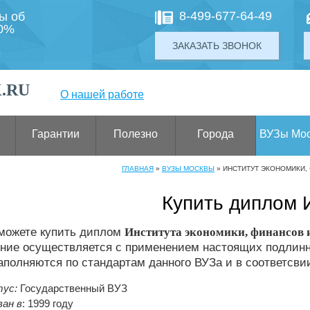
8-499-677-64-49
ты об
00%
ЗАКАЗАТЬ ЗВОНОК
.RU
О нашей работе
Гарантии
Полезно
Города
ВУЗы Мо
ГЛАВНАЯ
»
ВУЗЫ МОСКВЫ
»
ИНСТИТУТ ЭКОНОМИКИ,
Купить диплом
 можете купить диплом
Института экономики, финансов 
ние осуществляется с применением настоящих подлинн
аполняются по стандартам данного ВУЗа и в соответсви
ус:
Государственный ВУЗ
ан в
: 1999 году