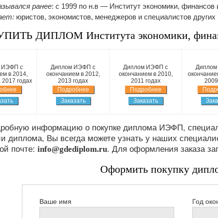
азывался ранее
: c 1999 по н.в — Институт экономики, финансов 
ает:
юристов, экономистов, менеджеров и специалистов других
УПИТЬ ДИПЛОМ Института экономики, финан
 ИЭФП с
Диплом ИЭФП с
Диплом ИЭФП с
Диплом
ем в 2014,
окончанием в 2012,
окончанием в 2010,
окончанием
, 2017 годах
2013 годах
2011 годах
2009
обнее
Подробнее
Подробнее
Подр
азать
Заказать
Заказать
Зака
дробную информацию о покупке диплома ИЭФП, специал
и диплома, Вы всегда можете узнать у наших специали
ой почте:
info@gdediplom.ru
. Для оформления заказа за
Оформить покупку дип
Ваше имя
Год око