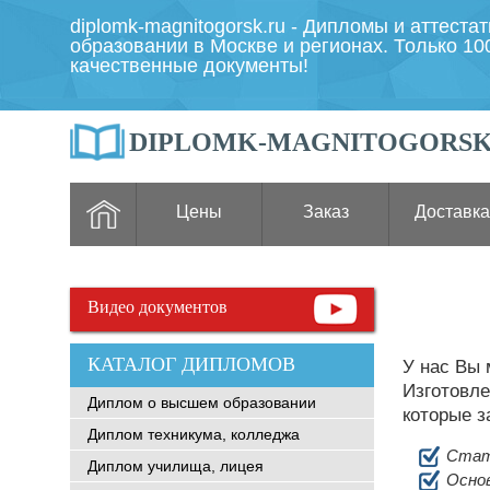
diplomk-magnitogorsk.ru - Дипломы и аттеста
образовании в Москве и регионах. Только 1
качественные документы!
DIPLOMK-MAGNITOGORSK
Цены
Заказ
Доставка
Видео документов
КАТАЛОГ ДИПЛОМОВ
У нас Вы
Изготовле
Диплом о высшем образовании
которые з
Диплом техникума, колледжа
Стат
Диплом училища, лицея
Основ