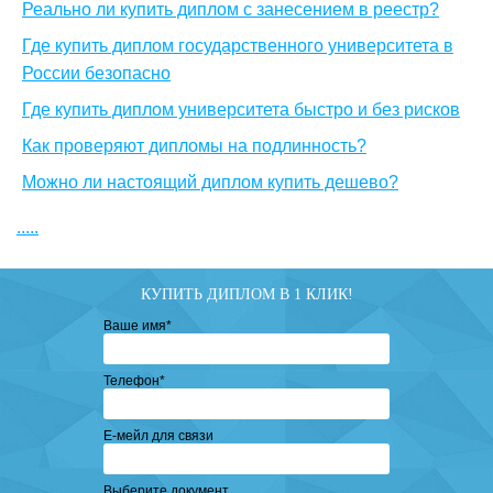
Реально ли купить диплом с занесением в реестр?
Где купить диплом государственного университета в
России безопасно
Где купить диплом университета быстро и без рисков
Как проверяют дипломы на подлинность?
Можно ли настоящий диплом купить дешево?
.....
КУПИТЬ ДИПЛОМ В 1 КЛИК!
Ваше имя
*
Телефон
*
Е-мейл для связи
Выберите документ