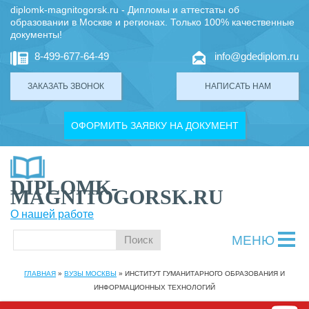
diplomk-magnitogorsk.ru - Дипломы и аттестаты об
образовании в Москве и регионах. Только 100% качественные
документы!
8-499-677-64-49
info@gdediplom.ru
ЗАКАЗАТЬ ЗВОНОК
НАПИСАТЬ НАМ
ОФОРМИТЬ ЗАЯВКУ НА ДОКУМЕНТ
DIPLOMK-
MAGNITOGORSK.RU
О нашей работе
МЕНЮ
ГЛАВНАЯ
»
ВУЗЫ МОСКВЫ
»
ИНСТИТУТ ГУМАНИТАРНОГО ОБРАЗОВАНИЯ И
ИНФОРМАЦИОННЫХ ТЕХНОЛОГИЙ