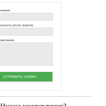
нчания
ьность (если знаете)
ожелания
 Нужна консультация?