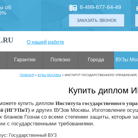
8-499-677-64-49
ты об
00%
ЗАКАЗАТЬ ЗВОНОК
.RU
О нашей работе
Гарантии
Полезно
Города
ВУЗы Мо
ГЛАВНАЯ
»
ВУЗЫ МОСКВЫ
»
ИНСТИТУТ ГОСУДАРСТВЕННОГО УПРАВЛЕНИЯ
Купить диплом 
 можете купить диплом
Института государственного упр
ий (ИГУПиТ)
и других ВУЗов Москвы. Изготовление осу
 бланков Гознак со всеми степенми защиты, которые за
ии с государственными требованиями.
ус:
Государственный ВУЗ