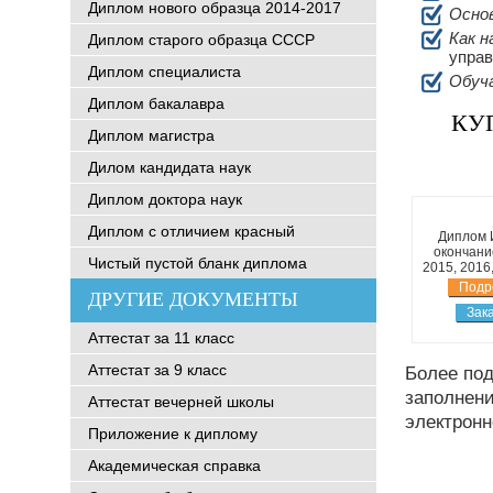
Диплом нового образца 2014-2017
Основ
Как н
Диплом старого образца СССР
управ
Диплом специалиста
Обуч
Диплом бакалавра
КУП
Диплом магистра
Дилом кандидата наук
Диплом доктора наук
Диплом с отличием красный
Диплом 
окончани
Чистый пустой бланк диплома
2015, 2016
Подр
ДРУГИЕ ДОКУМЕНТЫ
Зак
Аттестат за 11 класс
Аттестат за 9 класс
Более по
заполнени
Аттестат вечерней школы
электронн
Приложение к диплому
Академическая справка