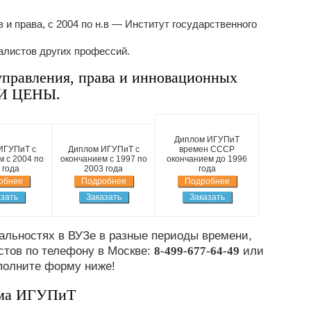
 и права, с 2004 по н.в — Институт государственного
алистов других профессий.
равления, права и инновационных
 И ЦЕНЫ.
Диплом ИГУПиТ
ИГУПиТ с
Диплом ИГУПиТ с
времен СССР
 с 2004 по
окончанием с 1997 по
окончанием до 1996
 года
2003 года
года
обнее
Подробнее
Подробнее
зать
Заказать
Заказать
льностях в ВУЗе в разные периоды времени,
стов по телефону в Москве:
8-499-677-64-49
или
полните форму ниже!
ома ИГУПиТ