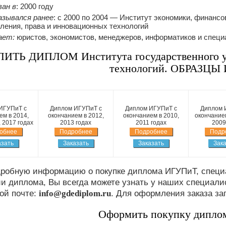
ан в
: 2000 году
азывался ранее
: c 2000 по 2004 — Институт экономики, финансов
ления, права и инновационных технологий
ает:
юристов, экономистов, менеджеров, информатиков и специ
ИТЬ ДИПЛОМ Института государственного уп
технологий. ОБРАЗЦЫ
ИГУПиТ с
Диплом ИГУПиТ с
Диплом ИГУПиТ с
Диплом 
ем в 2014,
окончанием в 2012,
окончанием в 2010,
окончанием
, 2017 годах
2013 годах
2011 годах
2009
обнее
Подробнее
Подробнее
Подр
азать
Заказать
Заказать
Зака
дробную информацию о покупке диплома ИГУПиТ, специа
и диплома, Вы всегда можете узнать у наших специали
ой почте:
info@gdediplom.ru
. Для оформления заказа за
Оформить покупку дипл