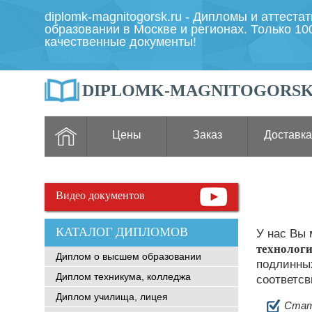
diplomk-magnitogorsk.ru - Дипломы и аттеста
образовании в Москве и регионах. Только 1
качественные документы!
DIPLOMK-MAGNITOGORSK
Цены
Заказ
Доставка
Видео документов
КАТАЛОГ ДИПЛОМОВ
У нас Вы
технолог
Диплом о высшем образовании
подлинных
Диплом техникума, колледжа
соответсв
Диплом училища, лицея
Стат