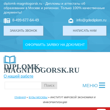
diplomk-magnitogorsk.ru - Дипломы и аттестаты об
образовании в Москве и регионах. Только 100% качественные
документы!
8-499-677-64-49
info@gdediplom.ru
ЗАКАЗАТЬ ЗВОНОК
НАПИСАТЬ НАМ
ОФОРМИТЬ ЗАЯВКУ НА ДОКУМЕНТ
DIPLOMK-
MAGNITOGORSK.RU
О нашей работе
МЕНЮ
ГЛАВНАЯ
»
ВУЗЫ МОСКВЫ
»
ИНСТИТУТ МИРОВОЙ ЭКОНОМИКИ И
ИНФОРМАТИЗАЦИИ