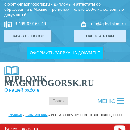
diplomk-magnitogorsk.ru - Дипломы и аттестаты об
образовании в Москве и регионах. Только 100% качественные
документы!
8-499-677-64-49
info@gdediplom.ru
ЗАКАЗАТЬ ЗВОНОК
НАПИСАТЬ НАМ
ОФОРМИТЬ ЗАЯВКУ НА ДОКУМЕНТ
DIPLOMK-
MAGNITOGORSK.RU
О нашей работе
МЕНЮ
ГЛАВНАЯ
»
ВУЗЫ МОСКВЫ
»
ИНСТИТУТ ПРАКТИЧЕСКОГО ВОСТОКОВЕДЕНИЯ
Видео документов