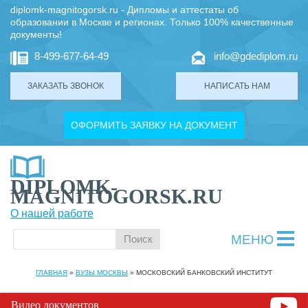
diplomk-magnitogorsk.ru - Дипломы и аттестаты об
образовании в Москве и регионах. Только 100% качественные
документы!
8-499-677-64-49
info@gdediplom.ru
ЗАКАЗАТЬ ЗВОНОК
НАПИСАТЬ НАМ
ОФОРМИТЬ ЗАЯВКУ НА ДОКУМЕНТ
DIPLOMK-
MAGNITOGORSK.RU
О нашей работе
МЕНЮ
ГЛАВНАЯ
»
ВУЗЫ МОСКВЫ
»
МОСКОВСКИЙ БАНКОВСКИЙ ИНСТИТУТ
Видео документов