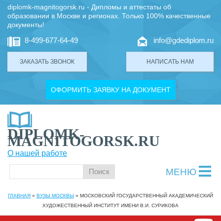
diplomk-magnitogorsk.ru - Дипломы и аттестаты об
образовании в Москве и регионах. Только 100% качественные
документы!
8-499-677-64-49
info@gdediplom.ru
ЗАКАЗАТЬ ЗВОНОК
НАПИСАТЬ НАМ
ОФОРМИТЬ ЗАЯВКУ НА ДОКУМЕНТ
DIPLOMK-
MAGNITOGORSK.RU
О нашей работе
МЕНЮ
ГЛАВНАЯ
»
ВУЗЫ МОСКВЫ
»
МОСКОВСКИЙ ГОСУДАРСТВЕННЫЙ АКАДЕМИЧЕСКИЙ
ХУДОЖЕСТВЕННЫЙ ИНСТИТУТ ИМЕНИ В.И. СУРИКОВА