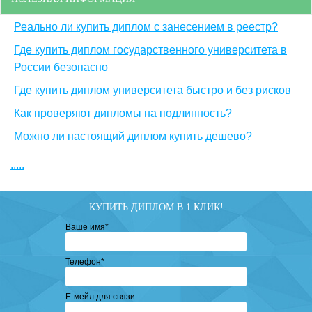
Реально ли купить диплом с занесением в реестр?
Где купить диплом государственного университета в
России безопасно
Где купить диплом университета быстро и без рисков
Как проверяют дипломы на подлинность?
Можно ли настоящий диплом купить дешево?
.....
КУПИТЬ ДИПЛОМ В 1 КЛИК!
Ваше имя
*
Телефон
*
Е-мейл для связи