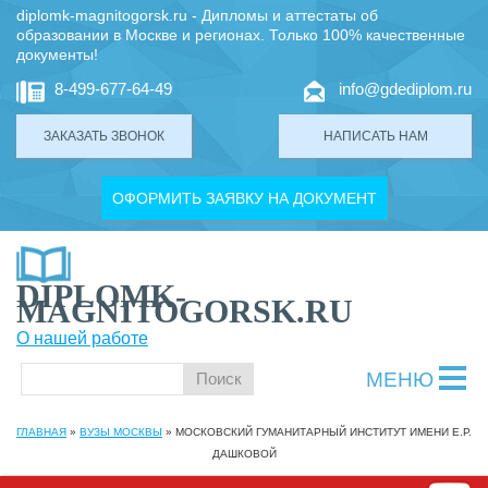
diplomk-magnitogorsk.ru - Дипломы и аттестаты об
образовании в Москве и регионах. Только 100% качественные
документы!
8-499-677-64-49
info@gdediplom.ru
ЗАКАЗАТЬ ЗВОНОК
НАПИСАТЬ НАМ
ОФОРМИТЬ ЗАЯВКУ НА ДОКУМЕНТ
DIPLOMK-
MAGNITOGORSK.RU
О нашей работе
МЕНЮ
ГЛАВНАЯ
»
ВУЗЫ МОСКВЫ
»
МОСКОВСКИЙ ГУМАНИТАРНЫЙ ИНСТИТУТ ИМЕНИ Е.Р.
ДАШКОВОЙ