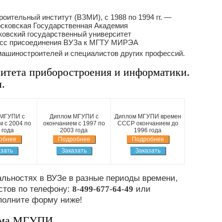
оительный институт (ВЗМИ), с 1988 по 1994 гг. —
Московская Государственная Академия
ковский государственный университет
цесс присоединения ВУЗа к МГТУ МИРЭА
 машиностроителей и специалистов других профессий.
ситета приборостроения и информатики.
.
МГУПИ с
Диплом МГУПИ с
Диплом МГУПИ времен
 с 2004 по
окончанием с 1997 по
СССР окончанием до
 года
2003 года
1996 года
обнее
Подробнее
Подробнее
зать
Заказать
Заказать
льностях в ВУЗе в разные периоды времени,
стов по телефону:
8-499-677-64-49
или
полните форму ниже!
ома МГУПИ