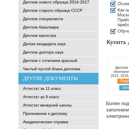
Диплом нового образца 2014-2017
Основ
Как н
Диплом старого образца СССР
Моско
Диплом специалиста
Прибо
прибо
Диплом бакалавра
Обуч
Диплом магистра
Купить 
Дилом кандидата наук
Диплом доктора наук
Диплом с отличием красный
Диплом
Чистый пустой бланк диплома
окончани
2015, 2016
ДРУГИЕ ДОКУМЕНТЫ
Подр
Зак
Аттестат за 11 класс
Аттестат за 9 класс
Более по
Аттестат вечерней школы
заполнени
Приложение к диплому
электронн
Академическая справка