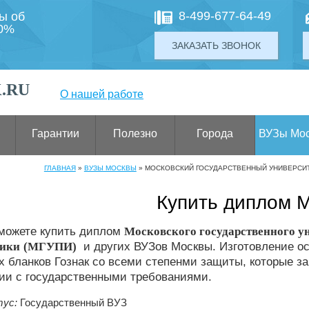
8-499-677-64-49
ты об
00%
ЗАКАЗАТЬ ЗВОНОК
.RU
О нашей работе
Гарантии
Полезно
Города
ВУЗы Мо
ГЛАВНАЯ
»
ВУЗЫ МОСКВЫ
»
МОСКОВСКИЙ ГОСУДАРСТВЕННЫЙ УНИВЕРСИ
Купить диплом 
 можете купить диплом
Московского государственного у
ики
(МГУПИ)
и других ВУЗов Москвы. Изготовление о
 бланков Гознак со всеми степенми защиты, которые за
ии с государственными требованиями.
ус:
Государственный ВУЗ