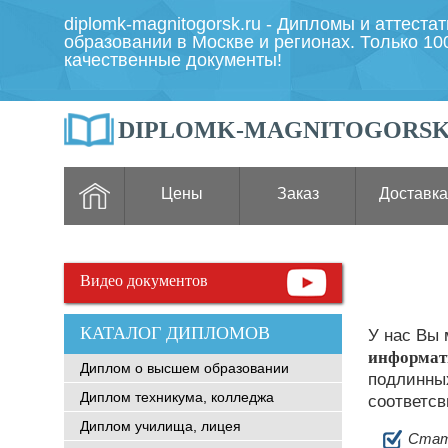
diplomk-magnitogorsk.ru - Дипломы и аттеста
образовании в Москве и регионах. Только 1
качественные документы!
DIPLOMK-MAGNITOGORSK
Цены
Заказ
Доставка
Видео документов
КАТАЛОГ ДИПЛОМОВ
У нас Вы
информат
Диплом о высшем образовании
подлинных
Диплом техникума, колледжа
соответсв
Диплом училища, лицея
Стат