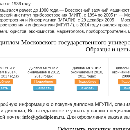
ан в
: 1936 году
азывался ранее
: до 1988 года — Всесоюзный заочный машиностр
вский институт приборостроения (МИП), с 1994 по 2005 гг. — 
ростроения и Информатики (МГАПИ), с 29 декабря 2005 — Мос
ростроения и информатики (МГУПИ), в 2014 году начался про
ает:
юристов, экономистов, маркетологов, приборостроителей,
диплом Московского государственного универ
Образцы и цены
 МГУПИ с
Диплом МГУПИ с
Диплом МГУПИ с
Диплом 
ем в 2014,
окончанием в 2012,
окончанием в 2010,
окончанием
, 2017 годах
2013 годах
2011 годах
2009
обнее
Подробнее
Подробнее
Подр
азать
Заказать
Заказать
Зака
дробную информацию о покупке диплома МГУПИ, специа
и диплома, Вы всегда можете узнать у наших специали
ой почте:
info@gdediplom.ru
. Для оформления заказа за
Оформить покупку дипл