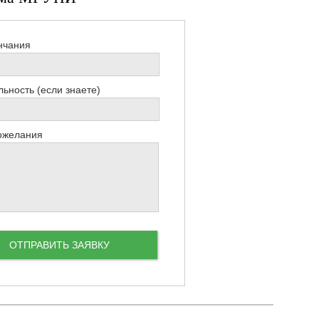
нчания
ьность (если знаете)
ожелания