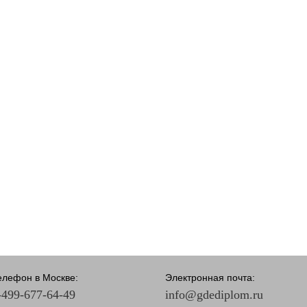
елефон в Москве:
Электронная почта:
-499-677-64-49
info@gdediplom.ru