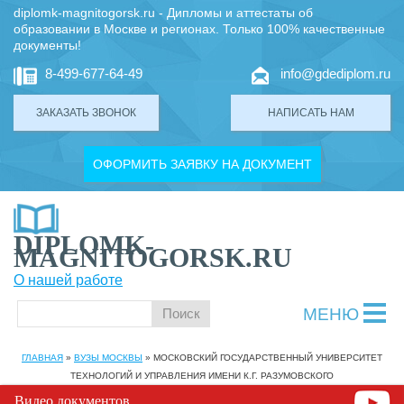
diplomk-magnitogorsk.ru - Дипломы и аттестаты об
образовании в Москве и регионах. Только 100% качественные
документы!
8-499-677-64-49
info@gdediplom.ru
ЗАКАЗАТЬ ЗВОНОК
НАПИСАТЬ НАМ
ОФОРМИТЬ ЗАЯВКУ НА ДОКУМЕНТ
DIPLOMK-
MAGNITOGORSK.RU
О нашей работе
МЕНЮ
ГЛАВНАЯ
»
ВУЗЫ МОСКВЫ
»
МОСКОВСКИЙ ГОСУДАРСТВЕННЫЙ УНИВЕРСИТЕТ
ТЕХНОЛОГИЙ И УПРАВЛЕНИЯ ИМЕНИ К.Г. РАЗУМОВСКОГО
Видео документов