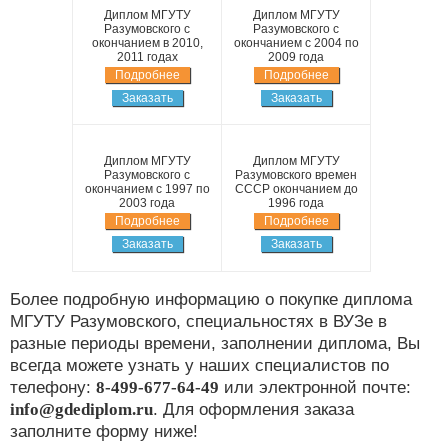
Диплом МГУТУ
Диплом МГУТУ
Разумовского с
Разумовского с
окончанием в 2010,
окончанием с 2004 по
2011 годах
2009 года
Подробнее
Подробнее
Заказать
Заказать
Диплом МГУТУ
Диплом МГУТУ
Разумовского с
Разумовского времен
окончанием с 1997 по
СССР окончанием до
2003 года
1996 года
Подробнее
Подробнее
Заказать
Заказать
Более подробную информацию о покупке диплома
МГУТУ Разумовского, специальностях в ВУЗе в
разные периоды времени, заполнении диплома, Вы
всегда можете узнать у наших специалистов по
телефону:
8-499-677-64-49
или электронной почте:
info@gdediplom.ru
. Для оформления заказа
заполните форму ниже!