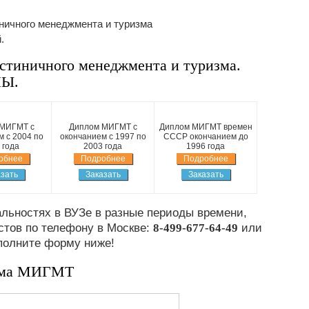
иничного менеджмента и туризма
.
иничного менеджмента и туризма.
НЫ.
МИГМТ с
Диплом МИГМТ с
Диплом МИГМТ времен
 с 2004 по
окончанием с 1997 по
СССР окончанием до
 года
2003 года
1996 года
обнее
Подробнее
Подробнее
зать
Заказать
Заказать
льностях в ВУЗе в разные периоды времени,
стов по телефону в Москве:
8-499-677-64-49
или
полните форму ниже!
ома МИГМТ