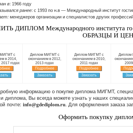
ан в
: 1966 году
азывался ранее
: c 1993 по н.в — Международный институт гост
ает:
менеджеров организации и специалистов других профессий
ИТЬ ДИПЛОМ Международного института гост
ОБРАЗЦЫ И ЦЕ
 МИГМТ с
Диплом МИГМТ с
Диплом МИГМТ с
Диплом 
ем в 2014,
окончанием в 2012,
окончанием в 2010,
окончанием
, 2017 годах
2013 годах
2011 годах
2009
обнее
Подробнее
Подробнее
Подр
азать
Заказать
Заказать
Зака
дробную информацию о покупке диплома МИГМТ, специа
и диплома, Вы всегда можете узнать у наших специали
ой почте:
info@gdediplom.ru
. Для оформления заказа за
Оформить покупку дипл