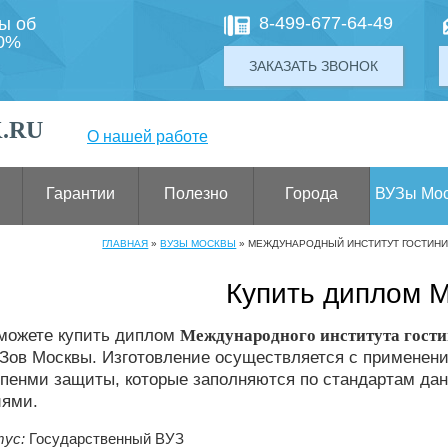
8-499-677-64-49
ты об
00%
ЗАКАЗАТЬ ЗВОНОК
.RU
О нашей работе
Гарантии
Полезно
Города
ВУЗы Мо
ГЛАВНАЯ
»
ВУЗЫ МОСКВЫ
»
МЕЖДУНАРОДНЫЙ ИНСТИТУТ ГОСТИНИ
Купить диплом 
 можете купить диплом
Международного института гост
Зов Москвы. Изготовление осуществляется с применени
пенми защиты, которые заполняются по стандартам дан
иями.
ус:
Государственный ВУЗ