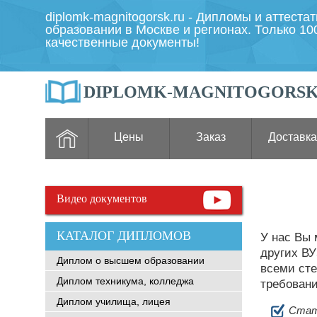
diplomk-magnitogorsk.ru - Дипломы и аттеста
образовании в Москве и регионах. Только 1
качественные документы!
DIPLOMK-MAGNITOGORSK
Цены
Заказ
Доставка
Видео документов
КАТАЛОГ ДИПЛОМОВ
У нас Вы
других ВУ
Диплом о высшем образовании
всеми сте
Диплом техникума, колледжа
требован
Диплом училища, лицея
Стат