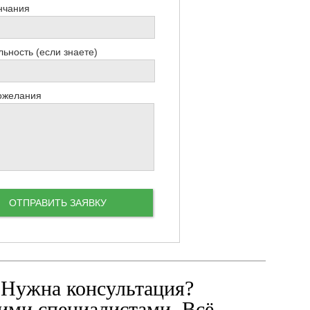
нчания
ьность (если знаете)
ожелания
 Нужна консультация?
ими специалистами. Всё