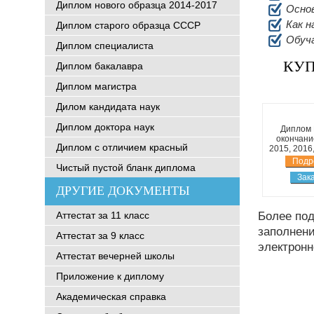
Диплом нового образца 2014-2017
Основ
Как н
Диплом старого образца СССР
Обуч
Диплом специалиста
КУП
Диплом бакалавра
Диплом магистра
Дилом кандидата наук
Диплом доктора наук
Диплом
окончани
Диплом с отличием красный
2015, 2016
Подр
Чистый пустой бланк диплома
Зак
ДРУГИЕ ДОКУМЕНТЫ
Аттестат за 11 класс
Более по
заполнени
Аттестат за 9 класс
электронн
Аттестат вечерней школы
Приложение к диплому
Академическая справка