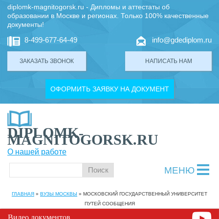
diplomk-magnitogorsk.ru - Дипломы и аттестаты об
образовании в Москве и регионах. Только 100% качественные
документы!
8-499-677-64-49
info@gdediplom.ru
ЗАКАЗАТЬ ЗВОНОК
НАПИСАТЬ НАМ
ОФОРМИТЬ ЗАЯВКУ НА ДОКУМЕНТ
DIPLOMK-
MAGNITOGORSK.RU
О нашей работе
МЕНЮ
ГЛАВНАЯ
»
ВУЗЫ МОСКВЫ
»
МОСКОВСКИЙ ГОСУДАРСТВЕННЫЙ УНИВЕРСИТЕТ
ПУТЕЙ СООБЩЕНИЯ
Видео документов