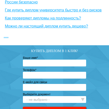
России безопасно
Где купить диплом университета быстро и без рисков
Как проверяют дипломы на подлинность?
Можно ли настоящий диплом купить дешево?
.....
КУПИТЬ ДИПЛОМ В 1 КЛИК!
Ваше имя
*
Телефон
*
Е-мейл для связи
Выберите документ