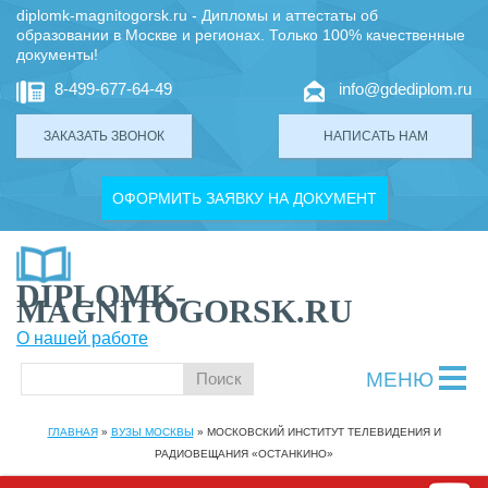
diplomk-magnitogorsk.ru - Дипломы и аттестаты об
образовании в Москве и регионах. Только 100% качественные
документы!
8-499-677-64-49
info@gdediplom.ru
ЗАКАЗАТЬ ЗВОНОК
НАПИСАТЬ НАМ
ОФОРМИТЬ ЗАЯВКУ НА ДОКУМЕНТ
DIPLOMK-
MAGNITOGORSK.RU
О нашей работе
МЕНЮ
ГЛАВНАЯ
»
ВУЗЫ МОСКВЫ
»
МОСКОВСКИЙ ИНСТИТУТ ТЕЛЕВИДЕНИЯ И
РАДИОВЕЩАНИЯ «ОСТАНКИНО»