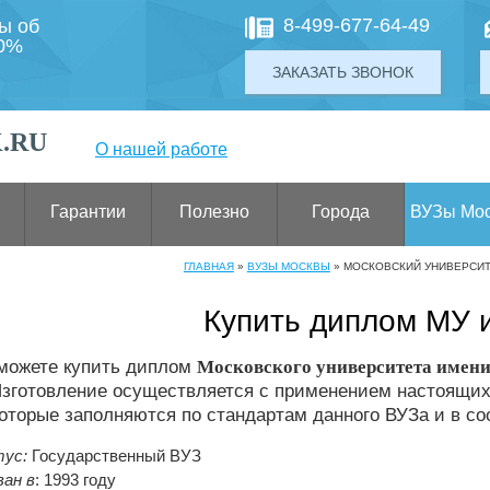
8-499-677-64-49
ты об
00%
ЗАКАЗАТЬ ЗВОНОК
.RU
О нашей работе
Гарантии
Полезно
Города
ВУЗы Мо
ГЛАВНАЯ
»
ВУЗЫ МОСКВЫ
»
МОСКОВСКИЙ УНИВЕРСИТ
Купить диплом МУ 
 можете купить диплом
Московского университета имени
зготовление осуществляется с применением настоящих
оторые заполняются по стандартам данного ВУЗа и в с
ус:
Государственный ВУЗ
ан в
: 1993 году