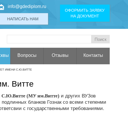
info@gdediplom.ru
ОФОРМИТЬ ЗАЯВКУ
НА ДОКУМЕНТ
НАПИСАТЬ НАМ
сквы
Вопросы
Отзывы
Контакты
ЕТ ИМЕНИ С.Ю.ВИТТЕ
им. Витте
 С.Ю.Витте (МУ им.Витте)
и других ВУЗов
 подлинных бланков Гознак со всеми степенми
оответсвии с государственными требованиями.