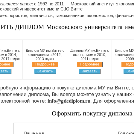
азывался ранее
: c 1993 по 2011 — Московский институт экономи
ковский университет имени С.Ю.Витте
ает:
юристов, лингвистов, таможенников, экономистов, финанси
ИТЬ ДИПЛОМ Московского университета им
 им.Витте с
Диплом МУ им.Витте с
Диплом МУ им.Витте с
Диплом МУ 
ем в 2014,
окончанием в 2012,
окончанием в 2010,
окончанием
, 2017 годах
2013 годах
2011 годах
2009
обнее
Подробнее
Подробнее
Подр
азать
Заказать
Заказать
Зака
дробную информацию о покупке диплома МУ им.Витте, с
заполнении диплома, Вы всегда можете узнать у наших
электронной почте:
info@gdediplom.ru
. Для оформления
Оформить покупку диплома
Ваше имя
Год око