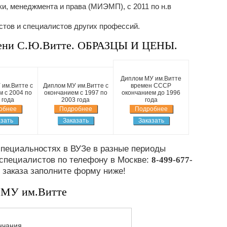
ки, менеджмента и права (МИЭМП), с 2011 по н.в
стов и специалистов других профессий.
ени С.Ю.Витте. ОБРАЗЦЫ И ЦЕНЫ.
Диплом МУ им.Витте
им.Витте с
Диплом МУ им.Витте с
времен СССР
 с 2004 по
окончанием с 1997 по
окончанием до 1996
 года
2003 года
года
обнее
Подробнее
Подробнее
зать
Заказать
Заказать
пециальностях в ВУЗе в разные периоды
 специалистов по телефону в Москве:
8-499-677-
 заказа заполните форму ниже!
 МУ им.Витте
нчания