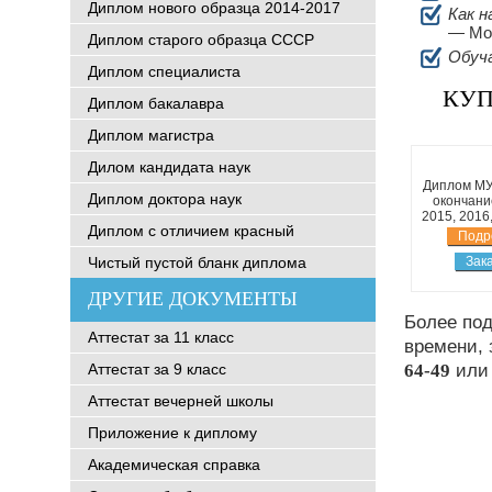
Диплом нового образца 2014-2017
Как н
— Мос
Диплом старого образца СССР
Обуч
Диплом специалиста
КУП
Диплом бакалавра
Диплом магистра
Дилом кандидата наук
Диплом МУ
Диплом доктора наук
окончани
2015, 2016
Диплом с отличием красный
Подр
Чистый пустой бланк диплома
Зак
ДРУГИЕ ДОКУМЕНТЫ
Более по
Аттестат за 11 класс
времени, 
Аттестат за 9 класс
64-49
или 
Аттестат вечерней школы
Приложение к диплому
Академическая справка