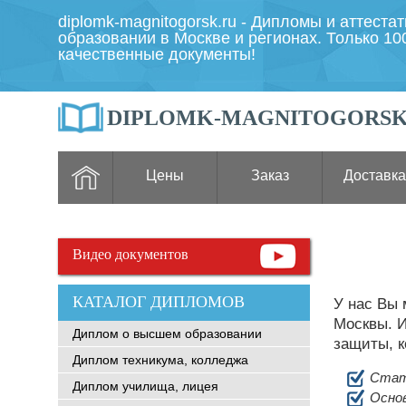
diplomk-magnitogorsk.ru - Дипломы и аттеста
образовании в Москве и регионах. Только 1
качественные документы!
DIPLOMK-MAGNITOGORSK
Цены
Заказ
Доставка
Видео документов
КАТАЛОГ ДИПЛОМОВ
У нас Вы
Москвы. И
Диплом о высшем образовании
защиты, к
Диплом техникума, колледжа
Стат
Диплом училища, лицея
Основ