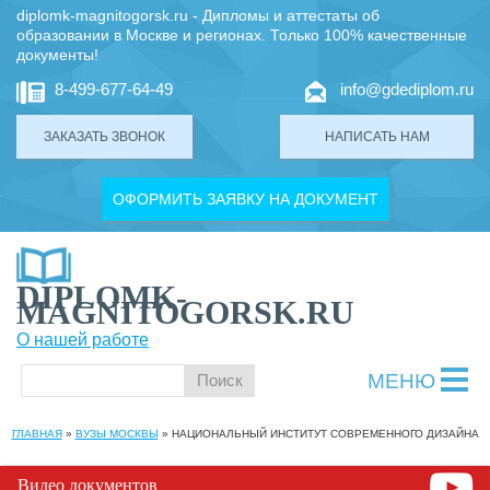
diplomk-magnitogorsk.ru - Дипломы и аттестаты об
образовании в Москве и регионах. Только 100% качественные
документы!
8-499-677-64-49
info@gdediplom.ru
ЗАКАЗАТЬ ЗВОНОК
НАПИСАТЬ НАМ
ОФОРМИТЬ ЗАЯВКУ НА ДОКУМЕНТ
DIPLOMK-
MAGNITOGORSK.RU
О нашей работе
МЕНЮ
ГЛАВНАЯ
»
ВУЗЫ МОСКВЫ
»
НАЦИОНАЛЬНЫЙ ИНСТИТУТ СОВРЕМЕННОГО ДИЗАЙНА
Видео документов