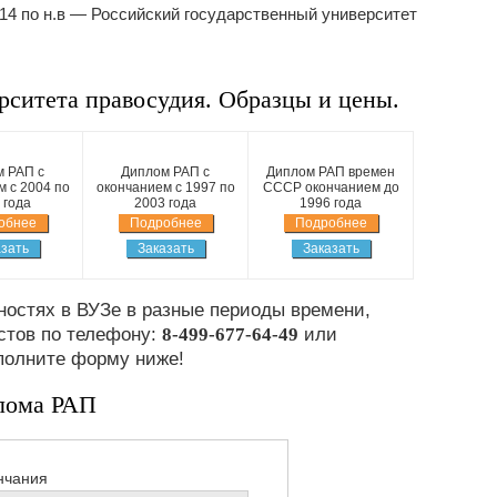
014 по н.в — Российский государственный университет
рситета правосудия. Образцы и цены.
 РАП с
Диплом РАП с
Диплом РАП времен
 с 2004 по
окончанием с 1997 по
СССР окончанием до
 года
2003 года
1996 года
обнее
Подробнее
Подробнее
зать
Заказать
Заказать
остях в ВУЗе в разные периоды времени,
стов по телефону:
8-499-677-64-49
или
полните форму ниже!
лома РАП
нчания