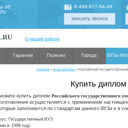
8-499-677-64-49
ты об
00%
ЗАКАЗАТЬ ЗВОНОК
.RU
О нашей работе
Гарантии
Полезно
Города
ВУЗы Мо
ГЛАВНАЯ
»
ВУЗЫ МОСКВЫ
»
РОССИЙСКИЙ ГОСУДАРСТВЕННЫЙ
Купить диплом
 можете купить диплом
Российского государственного ун
зготовление осуществляется с применением настоящих
оторые заполняются по стандартам данного ВУЗа и в с
ус:
Государственный ВУЗ
ан в
: 1998 году