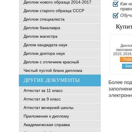
Диплом нового образца 2014-2017
Как н
прав
Диплом старого образца СССР
Обуч
Диплом специалиста
Купит
Диплом бакалавра
Диплом магистра
Дилом кандидата наук
Дипло
окончани
Диплом доктора наук
2015, 2016
Подр
Диплом с отличием красный
Зак
Чистый пустой бланк диплома
ДРУГИЕ ДОКУМЕНТЫ
Более под
заполнени
Аттестат за 11 класс
электронн
Аттестат за 9 класс
Аттестат вечерней школы
Приложение к диплому
Академическая справка