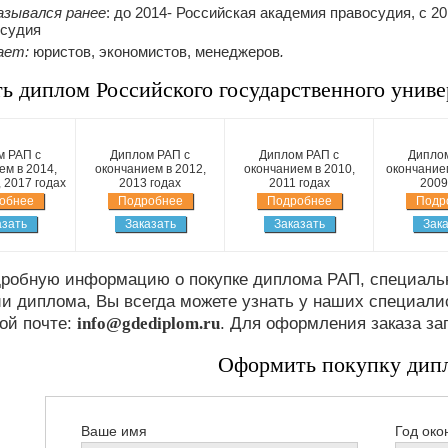
азывался ранее
: до 2014- Российская академия правосудия, с 2
осудия
ает:
юристов, экономистов, менеджеров
.
ь диплом Российского государственного униве
м РАП с
Диплом РАП с
Диплом РАП с
Диплом
ем в 2014,
окончанием в 2012,
окончанием в 2010,
окончанием
, 2017 годах
2013 годах
2011 годах
2009
обнее
Подробнее
Подробнее
Подр
азать
Заказать
Заказать
Зака
робную информацию о покупке диплома РАП, специальн
и диплома, Вы всегда можете узнать у наших специали
ой почте:
info@gdediplom.ru
. Для оформления заказа за
Оформить покупку дип
Ваше имя
Год око