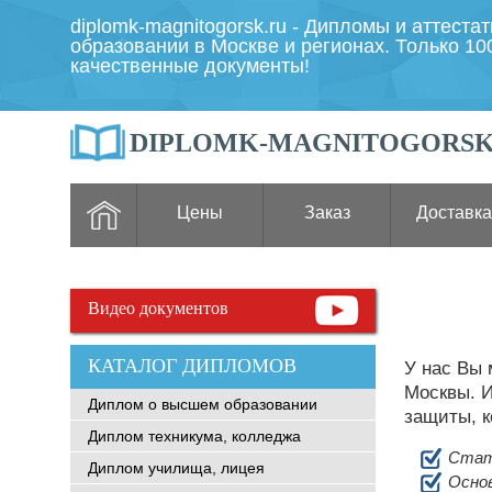
diplomk-magnitogorsk.ru - Дипломы и аттеста
образовании в Москве и регионах. Только 1
качественные документы!
DIPLOMK-MAGNITOGORSK
Цены
Заказ
Доставка
Видео документов
КАТАЛОГ ДИПЛОМОВ
У нас Вы
Москвы. И
Диплом о высшем образовании
защиты, к
Диплом техникума, колледжа
Стат
Диплом училища, лицея
Основ