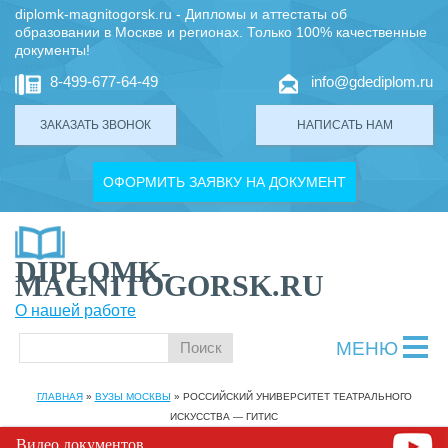
diplomk-magnitogorsk.ru - Дипломы и аттестаты об
образовании в Москве и регионах. Только 100% качественные
документы!
8-499-677-64-49
info@gdediplom.ru
ЗАКАЗАТЬ ЗВОНОК
НАПИСАТЬ НАМ
ОФОРМИТЬ ЗАЯВКУ НА ДОКУМЕНТ
DIPLOMK-
MAGNITOGORSK.RU
О нашей работе
МЕНЮ
ГЛАВНАЯ
»
ВУЗЫ МОСКВЫ
»
РОССИЙСКИЙ УНИВЕРСИТЕТ ТЕАТРАЛЬНОГО
ИСКУССТВА — ГИТИС
Видео документов