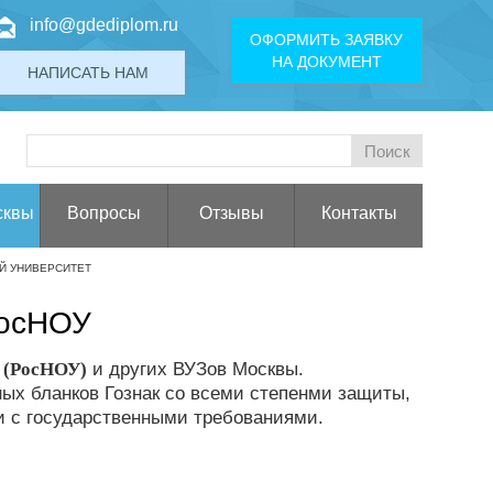
info@gdediplom.ru
ОФОРМИТЬ ЗАЯВКУ
НА ДОКУМЕНТ
НАПИСАТЬ НАМ
сквы
Вопросы
Отзывы
Контакты
Й УНИВЕРСИТЕТ
РосНОУ
а (РосНОУ)
и других ВУЗов Москвы.
ых бланков Гознак со всеми степенми защиты,
и с государственными требованиями.