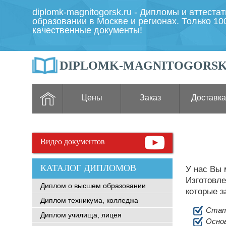
diplomk-magnitogorsk.ru - Дипломы и аттеста
образовании в Москве и регионах. Только 1
качественные документы!
DIPLOMK-MAGNITOGORSK
Цены
Заказ
Доставка
Видео документов
КАТАЛОГ ДИПЛОМОВ
У нас Вы
Изготовле
Диплом о высшем образовании
которые з
Диплом техникума, колледжа
Стат
Диплом училища, лицея
Основ