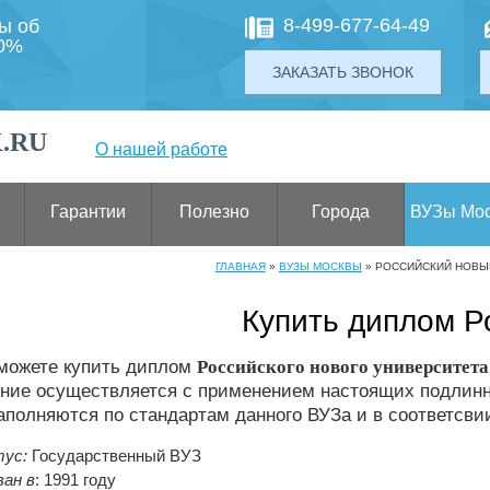
8-499-677-64-49
ты об
00%
ЗАКАЗАТЬ ЗВОНОК
.RU
О нашей работе
Гарантии
Полезно
Города
ВУЗы Мо
ГЛАВНАЯ
»
ВУЗЫ МОСКВЫ
»
РОССИЙСКИЙ НОВЫ
Купить диплом 
 можете купить диплом
Российского нового университет
ние осуществляется с применением настоящих подлинн
аполняются по стандартам данного ВУЗа и в соответсви
ус:
Государственный ВУЗ
ан в
: 1991 году