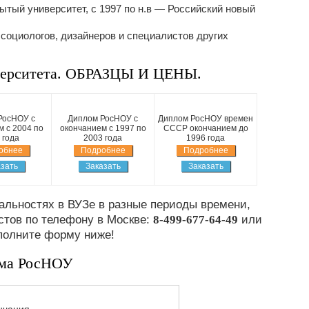
ытый университет, с 1997 по н.в — Российский новый
, социологов, дизайнеров и специалистов других
ерситета. ОБРАЗЦЫ И ЦЕНЫ.
РосНОУ с
Диплом РосНОУ с
Диплом РосНОУ времен
 с 2004 по
окончанием с 1997 по
СССР окончанием до
 года
2003 года
1996 года
обнее
Подробнее
Подробнее
зать
Заказать
Заказать
льностях в ВУЗе в разные периоды времени,
стов по телефону в Москве:
8-499-677-64-49
или
полните форму ниже!
ома РосНОУ
нчания