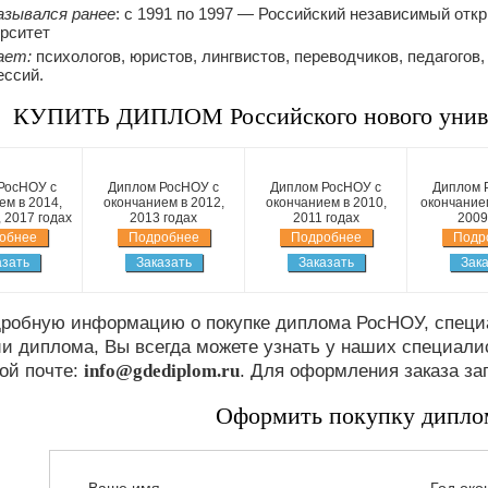
азывался ранее
: c 1991 по 1997 — Российский независимый откр
рситет
ает:
психологов, юристов, лингвистов, переводчиков, педагогов
ссий.
КУПИТЬ ДИПЛОМ Российского нового унив
РосНОУ с
Диплом РосНОУ с
Диплом РосНОУ с
Диплом 
ем в 2014,
окончанием в 2012,
окончанием в 2010,
окончанием
, 2017 годах
2013 годах
2011 годах
2009
обнее
Подробнее
Подробнее
Подр
азать
Заказать
Заказать
Зака
дробную информацию о покупке диплома РосНОУ, специа
и диплома, Вы всегда можете узнать у наших специали
ой почте:
info@gdediplom.ru
. Для оформления заказа за
Оформить покупку дипл
Ваше имя
Год око