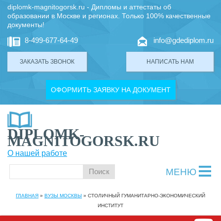
diplomk-magnitogorsk.ru - Дипломы и аттестаты об
образовании в Москве и регионах. Только 100% качественные
документы!
8-499-677-64-49
info@gdediplom.ru
ЗАКАЗАТЬ ЗВОНОК
НАПИСАТЬ НАМ
ОФОРМИТЬ ЗАЯВКУ НА ДОКУМЕНТ
DIPLOMK-
MAGNITOGORSK.RU
О нашей работе
МЕНЮ
ГЛАВНАЯ
»
ВУЗЫ МОСКВЫ
»
СТОЛИЧНЫЙ ГУМАНИТАРНО-ЭКОНОМИЧЕСКИЙ
ИНСТИТУТ