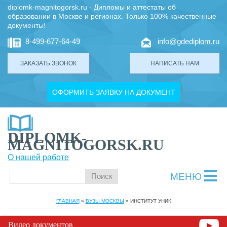
diplomk-magnitogorsk.ru - Дипломы и аттестаты об
образовании в Москве и регионах. Только 100% качественные
документы!
8-499-677-64-49
info@gdediplom.ru
ЗАКАЗАТЬ ЗВОНОК
НАПИСАТЬ НАМ
ОФОРМИТЬ ЗАЯВКУ НА ДОКУМЕНТ
DIPLOMK-
MAGNITOGORSK.RU
О нашей работе
МЕНЮ
ГЛАВНАЯ
»
ВУЗЫ МОСКВЫ
»
ИНСТИТУТ УНИК
Видео документов