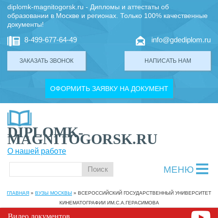
diplomk-magnitogorsk.ru - Дипломы и аттестаты об
образовании в Москве и регионах. Только 100% качественные
документы!
8-499-677-64-49
info@gdediplom.ru
ЗАКАЗАТЬ ЗВОНОК
НАПИСАТЬ НАМ
ОФОРМИТЬ ЗАЯВКУ НА ДОКУМЕНТ
DIPLOMK-
MAGNITOGORSK.RU
О нашей работе
МЕНЮ
ГЛАВНАЯ
»
ВУЗЫ МОСКВЫ
»
ВСЕРОССИЙСКИЙ ГОСУДАРСТВЕННЫЙ УНИВЕРСИТЕТ
КИНЕМАТОГРАФИИ ИМ.С.А.ГЕРАСИМОВА
Видео документов